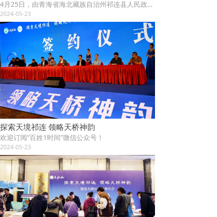
4月25日，由青海省海北藏族自治州祁连县人民政府、祁连县文体旅游广电局、祁连县天桥山旅游开发有限公司主办，甘肃省旅游协会旅行社分会、兰州市城关区文化旅游发展行业协会协办的祁连天桥山景区推介会在甘肃兰州举办，邀请当地旅行商和兰州市民走进“天境祁连、神韵天桥山”，感受天桥山景区的人文底蕴，体验其自然之美、生态之美，共享生态旅游好时光。
2024-05-23
探索天境祁连 领略天桥神韵
欢迎订阅“百姓1时间”微信公众号！
2024-05-23