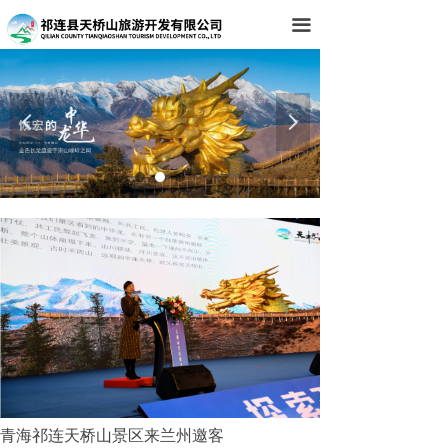
首页
끀
关于我们
景区文化
넳
넲
景区动态
景区景点
景区导览
联系我们
青海祁连天桥山景区来兰州邀客