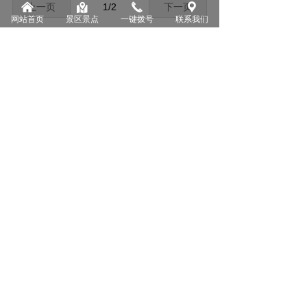
낀
낕
끅
끇
上一页
1
/
2
下一页
网站首页
景区景点
一键拨号
联系我们
景区服务热线
끅
15897206888
电话：0970-7680888
地址：青海省海北藏族自治州祁连县八宝镇
Y517
在线咨询
微信公众号
扫码订票
抖音号