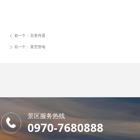
前一个：
百里丹霞
ꄴ
后一个：
星空营地
ꄲ
景区服务热线
0970-7680888