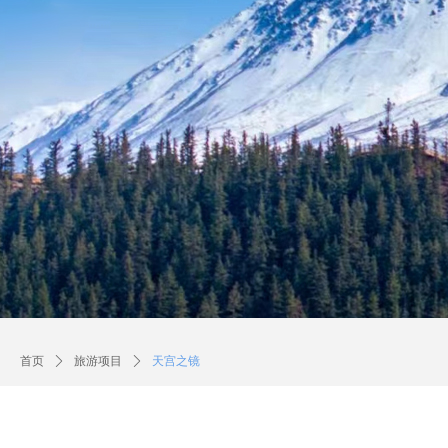
首页
ꄲ
旅游项目
ꄲ
天宫之镜