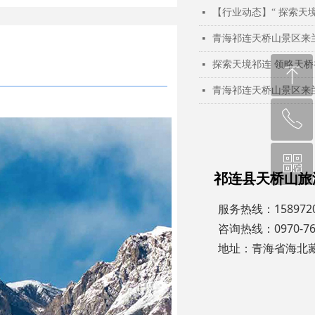
넷
青海祁连天桥山景区来
넷
探索天境祁连 领略天桥
넷
ꁸ
青海祁连天桥山景区来
넷
ꂅ
回到顶部
ꀥ
0970-7680888
祁连县天桥山旅
微信二维码
服务热线：1589720
咨询热线：0970-76
地址：青海省海北藏