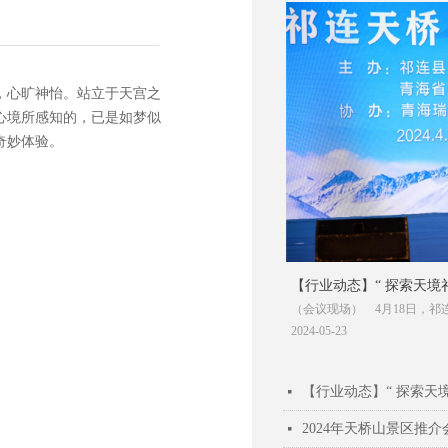
，心旷神怡。站立于天宫之
心境所感知的，已是如梦似
奇妙体验。
【行业动态】“ 探索天
（会议现场） 4月18日，祁
会在西宁举办
西宁举行。
2024-05-23
넷
2024年天桥山景区推
넷