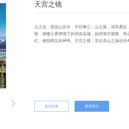
天宫之镜
云之边，揽远山近水，夺目爽心；山之巅，清风雾起
镜，俯瞰云雾缭绕下的祁连县城，如同海市蜃楼。而
幻、物我两忘的神奇。天宫之镜，意在高山之巅还你
ꁇ
返回列表
联系我们